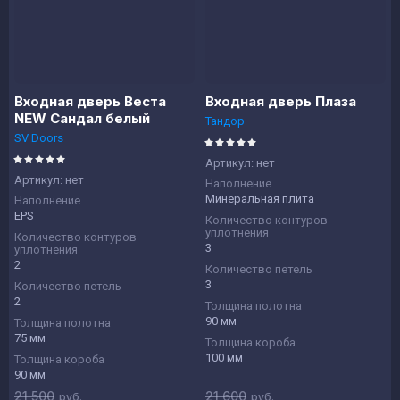
Входная дверь Веста
Входная дверь Плаза
NEW Сандал белый
Тандор
SV Doors
Артикул:
нет
Артикул:
нет
Наполнение
Минеральная плита
Наполнение
EPS
Количество контуров
уплотнения
Количество контуров
3
уплотнения
2
Количество петель
3
Количество петель
2
Толщина полотна
90 мм
Толщина полотна
75 мм
Толщина короба
100 мм
Толщина короба
90 мм
21 500
21 600
руб.
руб.