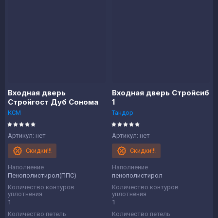
Входная дверь
Входная дверь Стройсиб
Стройгост Дуб Сонома
1
КСМ
Тандор
Артикул:
нет
Артикул:
нет
Скидки!!!
Скидки!!!
Наполнение
Наполнение
Пенополистирол(ППС)
пенополистирол
Количество контуров
Количество контуров
уплотнения
уплотнения
1
1
Количество петель
Количество петель