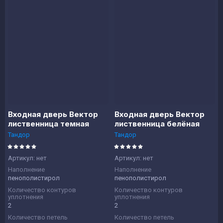
Входная дверь Вектор
Входная дверь Вектор
лиственница темная
лиственница белёная
Тандор
Тандор
Артикул:
нет
Артикул:
нет
Наполнение
Наполнение
пенополистирол
пенополистирол
Количество контуров
Количество контуров
уплотнения
уплотнения
2
2
Количество петель
Количество петель