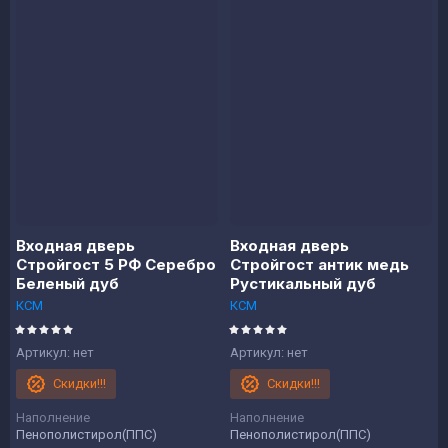
Цена -
возрастание
Название - Я-А
Название - А-Я
Входная дверь
Входная дверь
Стройгост 5 РФ Серебро
Стройгост антик медь
Беленый дуб
Рустикальный дуб
КСМ
КСМ
Артикул:
нет
Артикул:
нет
Скидки!!!
Скидки!!!
Наполнение
Наполнение
Пенополистирол(ППС)
Пенополистирол(ППС)