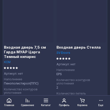
Входная дверь 7,5 см
Входная дверь Стелла
Гарда МУАР Царга
SV Doors
Темный кипарис
КСМ
Артикул:
нет
Наполнение
Артикул:
нет
EPS
Наполнение
Количество контуров
Пенополистирол(ППС)
уплотнения
2
Количество контуров
уплотнения
Количество петель
2
3
Количество петель
Толщина полотна
Главная
Сравнение
Каталог
Профиль
Корзина
Еще
2
85 мм